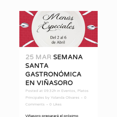
25 MAR
SEMANA
SANTA
GASTRONÓMICA
EN VIÑASORO
Posted at 09:32h
in
Eventos
,
Platos
Principales
by
Yolanda Olivares
0
Comments
0
Likes
Viñasoro preparará el próximo