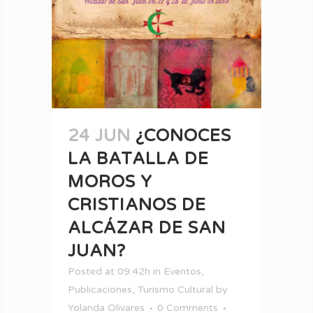
24 JUN
¿CONOCES
LA BATALLA DE
MOROS Y
CRISTIANOS DE
ALCÁZAR DE SAN
JUAN?
Posted at 09:42h
in
Eventos
,
Publicaciones
,
Turismo Cultural
by
Yolanda Olivares
0 Comments