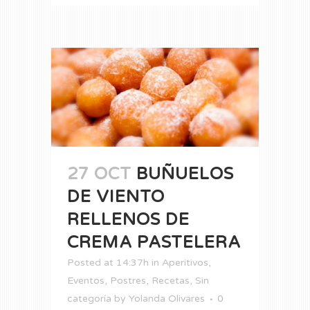
27 OCT
BUÑUELOS
DE VIENTO
RELLENOS DE
CREMA PASTELERA
Posted at 14:37h
in
Aperitivos
,
Eventos
,
Postres
,
Recetas
,
Sin
categoría
by
Yolanda Olivares
0