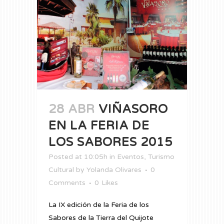
28 ABR
VIÑASORO
EN LA FERIA DE
LOS SABORES 2015
Posted at 10:05h
in
Eventos
,
Turismo
Cultural
by
Yolanda Olivares
0
Comments
0
Likes
La IX edición de la Feria de los
Sabores de la Tierra del Quijote