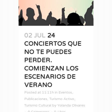
02 JUL
24
CONCIERTOS QUE
NO TE PUEDES
PERDER.
COMIENZAN LOS
ESCENARIOS DE
VERANO
Posted at 11:11h
in
Eventos
,
Publicaciones
,
Turismo Activo
,
Turismo Cultural
by
Yolanda Olivares
0 Comments
0
Likes