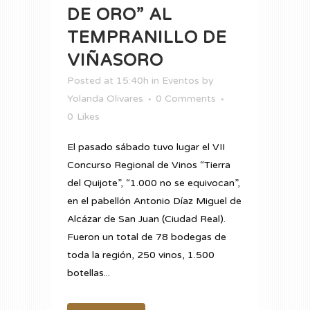
DE ORO” AL
TEMPRANILLO DE
VIÑASORO
Posted at 15:40h
in
Eventos
by
Yolanda Olivares
0 Comments
0
Likes
El pasado sábado tuvo lugar el VII
Concurso Regional de Vinos “Tierra
del Quijote”, “1.000 no se equivocan”,
en el pabellón Antonio Díaz Miguel de
Alcázar de San Juan (Ciudad Real).
Fueron un total de 78 bodegas de
toda la región, 250 vinos, 1.500
botellas...