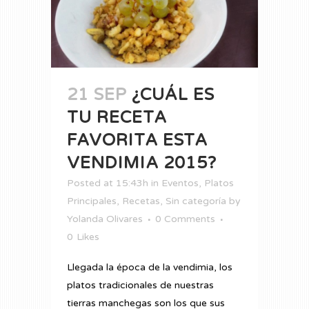
21 SEP
¿CUÁL ES
TU RECETA
FAVORITA ESTA
VENDIMIA 2015?
Posted at 15:43h
in
Eventos
,
Platos
Principales
,
Recetas
,
Sin categoría
by
Yolanda Olivares
0 Comments
0
Likes
Llegada la época de la vendimia, los
platos tradicionales de nuestras
tierras manchegas son los que sus