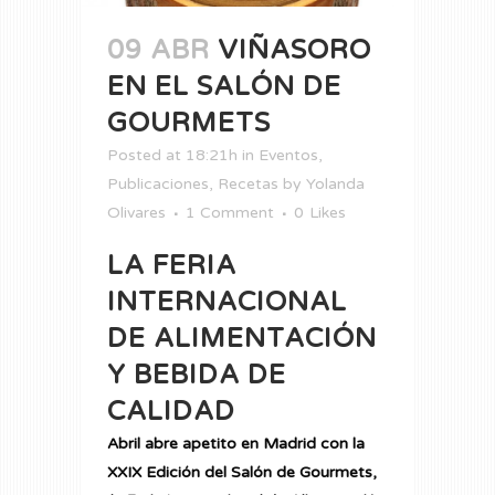
09 ABR
VIÑASORO
EN EL SALÓN DE
GOURMETS
Posted at 18:21h
in
Eventos
,
Publicaciones
,
Recetas
by
Yolanda
Olivares
1 Comment
0
Likes
LA FERIA
INTERNACIONAL
DE ALIMENTACIÓN
Y BEBIDA DE
CALIDAD
Abril abre apetito en Madrid con la
XXIX Edición del Salón de Gourmets,