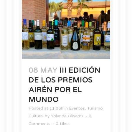
08 MAY
III EDICIÓN
DE LOS PREMIOS
AIRÉN POR EL
MUNDO
Posted at 11:06h
in
Eventos
,
Turismo
Cultural
by
Yolanda Olivares
0
Comments
0
Likes