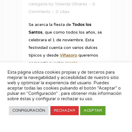
categoría
by
Yolanda Olivares
0
Comments
0
Likes
Se acerca la fiesta de
Todos los
Santos
, que como todos los años, se
celebrara el 1 de noviembre. Esta
festividad cuenta con varios dulces
típicos y desde
Viñasoro
queremos
compartir nuestra
receta
gastronómica de
“Buñuelos de
Esta página utiliza cookies propias y de terceros para
mejorar la navegabilidad y accesibilidad de nuestro sitio
Viento rellenos de Crema Pastelera”
.
web y optimizar la experiencia del usuario. Puedes
aceptar todas las cookies pulsando el botón “Aceptar” o
pulsar en "Configuración" . para obtener más información
READ MORE
sobre éstas y configurar o rechazar su uso.
CONFIGURACIÓN
RECHAZAR
ACEPTAR