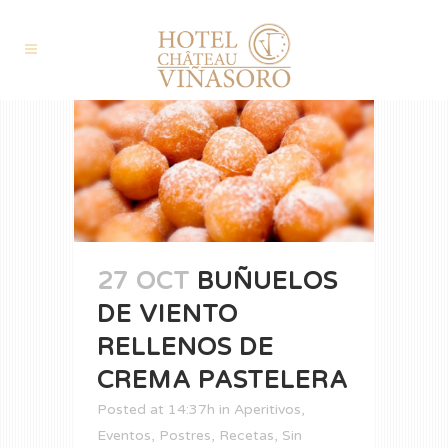
27 OCT
BUÑUELOS
DE VIENTO
RELLENOS DE
CREMA PASTELERA
Posted at 14:37h
in
Aperitivos
,
Eventos
,
Postres
,
Recetas
,
Sin