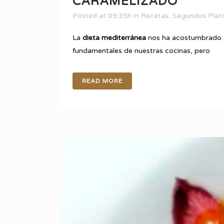
CARAMELIZADO
Posted at 09:35h
in
Recetas
,
Segundos Plat
La
dieta mediterránea
nos ha acostumbrado
fundamentales de nuestras cocinas, pero
READ MORE