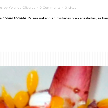
os
by
Yolanda Olivares
0 Comments
0
Likes
 a
comer tomate
. Ya sea untado en tostadas o en ensaladas, se han