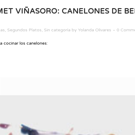
ET VIÑASORO: CANELONES DE BE
tas
,
Segundos Platos
,
Sin categoría
by
Yolanda Olivares
0 Comme
 cocinar los canelones: