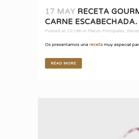
17 MAY
RECETA GOURM
CARNE ESCABECHADA.
Posted at 10:18h
in
Platos Principales
,
Rece
Os presentamos una
receta
muy especial para
READ MORE