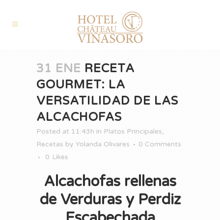
31 ENE
RECETA
GOURMET: LA
VERSATILIDAD DE LAS
ALCACHOFAS
Posted at 11:43h
in
Platos Principales
,
Recetas
by
Yolanda Olivares
0 Comments
0
Likes
Alcachofas rellenas
de Verduras y Perdiz
Escabechada