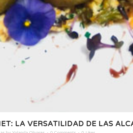
T: LA VERSATILIDAD DE LAS AL
tas
by
Yolanda Olivares
0 Comments
0
Likes