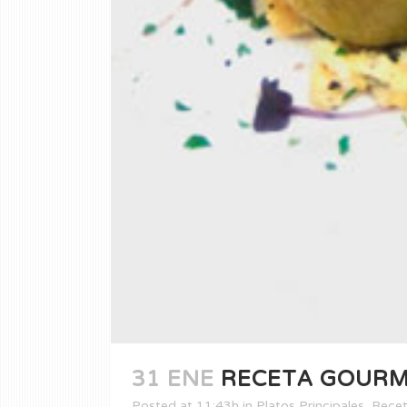
31 ENE
RECETA GOURME
Posted at 11:43h
in
Platos Principales
,
Rece