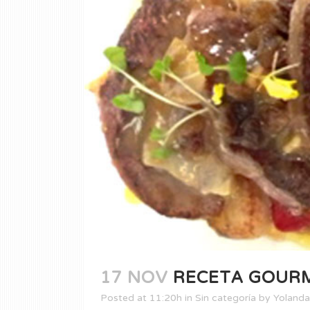
17 NOV
RECETA GOURM
Posted at 11:20h
in
Sin categoría
by
Yolanda