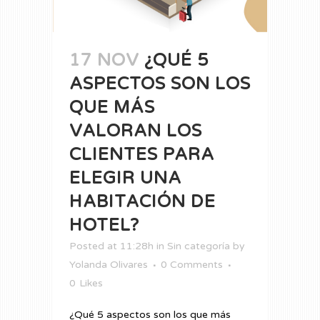
17 NOV
¿QUÉ 5
ASPECTOS SON LOS
QUE MÁS
VALORAN LOS
CLIENTES PARA
ELEGIR UNA
HABITACIÓN DE
HOTEL?
Posted at 11:28h
in
Sin categoría
by
Yolanda Olivares
0 Comments
0
Likes
¿Qué 5 aspectos son los que más