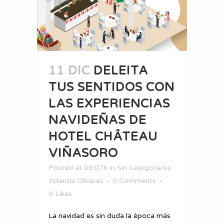
11 DIC
DELEITA
TUS SENTIDOS CON
LAS EXPERIENCIAS
NAVIDEÑAS DE
HOTEL CHÂTEAU
VIÑASORO
Posted at 09:07h
in
Sin categoría
by
Yolanda Olivares
0 Comments
0
Likes
La navidad es sin duda la época más