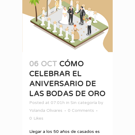
06 OCT
CÓMO
CELEBRAR EL
ANIVERSARIO DE
LAS BODAS DE ORO
Posted at 07:01h
in
Sin categoría
by
Yolanda Olivares
0 Comments
0
Likes
Llegar a los 50 años de casados es