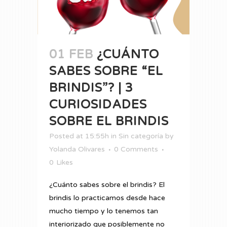
01 FEB
¿CUÁNTO
SABES SOBRE “EL
BRINDIS”? | 3
CURIOSIDADES
SOBRE EL BRINDIS
Posted at 15:55h
in
Sin categoría
by
Yolanda Olivares
0 Comments
0
Likes
¿Cuánto sabes sobre el brindis? El
brindis lo practicamos desde hace
mucho tiempo y lo tenemos tan
interiorizado que posiblemente no