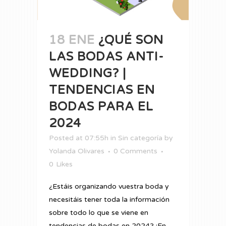
18 ENE
¿QUÉ SON
LAS BODAS ANTI-
WEDDING? |
TENDENCIAS EN
BODAS PARA EL
2024
Posted at 07:55h
in
Sin categoría
by
Yolanda Olivares
0 Comments
0
Likes
¿Estáis organizando vuestra boda y
necesitáis tener toda la información
sobre todo lo que se viene en
tendencias de bodas en 2024? ¡En