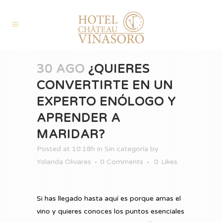
30 AGO
¿QUIERES
CONVERTIRTE EN UN
EXPERTO ENÓLOGO Y
APRENDER A
MARIDAR?
Posted at 10:18h
in
Sin categoría
by
Yolanda Olivares
0 Comments
0
Likes
Si has llegado hasta aquí es porque amas el
vino y quieres conoces los puntos esenciales