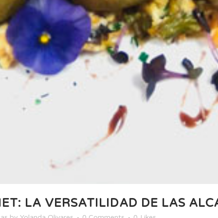
T: LA VERSATILIDAD DE LAS AL
tas
by
Yolanda Olivares
0 Comments
0
Likes