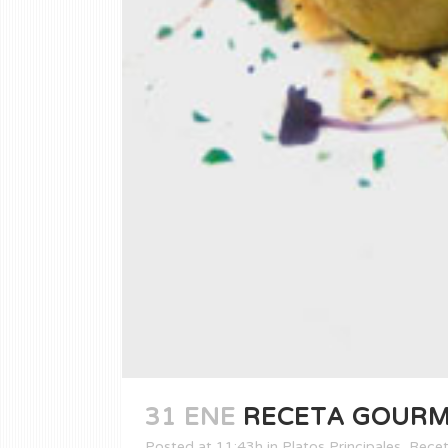
31 ENE
RECETA GOURME
Posted at 11:43h
in
Platos Principales
,
Rece