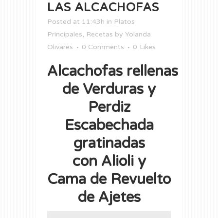
LAS ALCACHOFAS
Posted at 11:43h
in
Platos
Principales
,
Recetas
by
Yolanda
Olivares
0 Comments
0
Likes
Alcachofas rellenas
de Verduras y
Perdiz
Escabechada
gratinadas
con Alioli y
Cama de Revuelto
de Ajetes