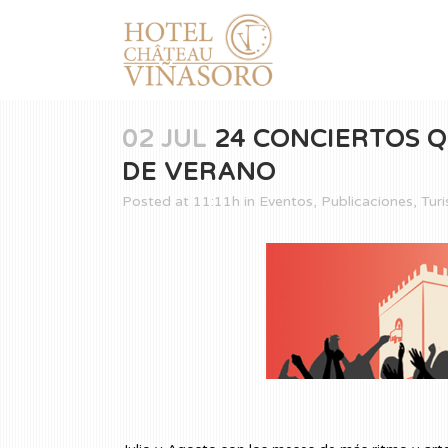
02 JUL
24 CONCIERTOS Q
DE VERANO
Posted at 11:11h
in
Eventos
,
Publicaciones
,
Tur