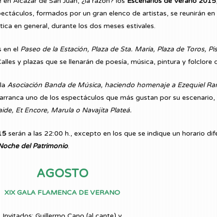
 en Alcázar de San Juan, ¿la razón? los
Escenarios de Verano 2015
ctáculos, formados por un gran elenco de artistas, se reunirán en l
ística en general, durante los dos meses estivales.
s en el
Paseo de la Estación, Plaza de Sta. María, Plaza de Toros, Pi
lles y plazas que se llenarán de poesía, música, pintura y folclore
 la
Asociación Banda de Música, haciendo homenaje a Ezequiel Ransa
arranca uno de los espectáculos que más gustan por su escenario, 
ide, Et Encore, Marula o Navajita Plateá.
15
serán a las 22:00 h., excepto en los que se indique un horario d
Noche del Patrimonio
.
AGOSTO
XIX GALA FLAMENCA DE VERANO
Invitados: Guillermo Cano (al cante) y