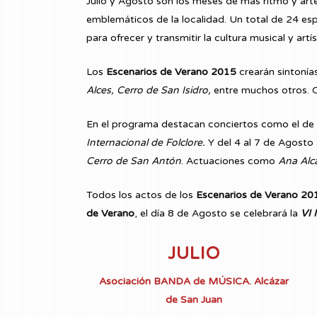
Julio y Agosto son los meses de más ritmo y arte
emblemáticos de la localidad. Un total de 24 espe
para ofrecer y transmitir la cultura musical y art
Los
Escenarios de Verano
2015
crearán sintonía
Alces, Cerro de San Isidro,
entre muchos otros. Ca
En el programa destacan conciertos como el de
Internacional de Folclore.
Y del 4 al 7 de Agosto 
Cerro de San Antón
. Actuaciones como
Ana Alca
Todos los actos de los
Escenarios de Verano 20
de Verano
, el día 8 de Agosto se celebrará la
VI 
JULIO
Asociación BANDA de MÚSICA. Alcázar
de San Juan