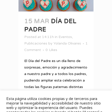
15 MAR
DÍA DEL
PADRE
Posted at 14:11h
in
Eventos
,
Publicaciones
by
Yolanda Olivares
1
Comment
0
Likes
El Día del Padre es un día lleno de
sorpresas, emoción y agradecimiento
a nuestro padre y a todos los padres,
pudiendo ampliar esta celebración a
todas las figuras paternas distintas
del padre biológico, como abuelos,
Esta página utiliza cookies propias y de terceros para
padrastros, tíos, padrino, hermanos o
mejorar la navegabilidad y accesibilidad de nuestro sitio
cualquier otra persona que...
web y optimizar la experiencia del usuario. Puedes