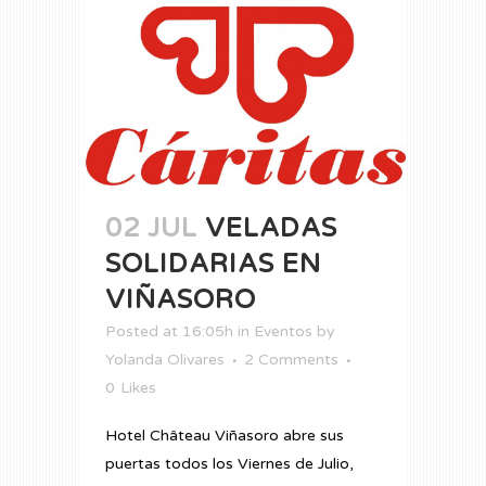
02 JUL
VELADAS
SOLIDARIAS EN
VIÑASORO
Posted at 16:05h
in
Eventos
by
Yolanda Olivares
2 Comments
0
Likes
Hotel Château Viñasoro abre sus
puertas todos los Viernes de Julio,