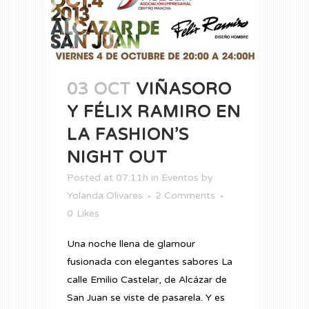
03 OCT
VIÑASORO
Y FÉLIX RAMIRO EN
LA FASHION’S
NIGHT OUT
Posted at 07:11h
in
Eventos
by
Yolanda Olivares
2 Comments
0
Likes
Una noche llena de glamour
fusionada con elegantes sabores La
calle Emilio Castelar, de Alcázar de
San Juan se viste de pasarela. Y es