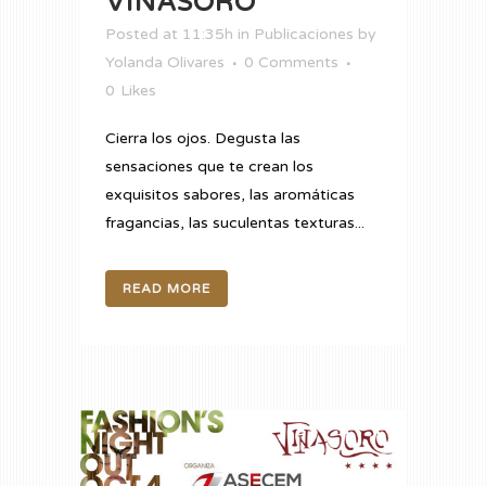
VIÑASORO
Posted at 11:35h
in
Publicaciones
by
Yolanda Olivares
0 Comments
0
Likes
Cierra los ojos. Degusta las
sensaciones que te crean los
exquisitos sabores, las aromáticas
fragancias, las suculentas texturas...
READ MORE