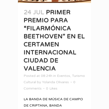
24 JUL
PRIMER
PREMIO PARA
“FILARMÓNICA
BEETHOVEN” EN EL
CERTAMEN
INTERNACIONAL
CIUDAD DE
VALENCIA
Posted at 08:24h
in
Eventos
,
Turismo
Cultural
by
Yolanda Olivares
0
Comments
0
Likes
LA BANDA DE MÚSICA DE CAMPO
DE CRIPTANA, BANDA