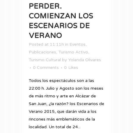
PERDER.
COMIENZAN LOS
ESCENARIOS DE
VERANO
Posted at 11:11h
in
Eventos
,
Publicaciones
,
Turismo Activo
,
Turismo Cultural
by
Yolanda Olivares
0 Comments
0
Likes
Todos los espectáculos son a las
22:00 h. Julio y Agosto son los meses
de más ritmo y arte en Alcázar de
San Juan, ¿la razón? los Escenarios de
Verano 2015, que darán vida a los
rincones más emblemáticos de la
localidad. Un total de 24...