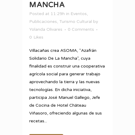
MANCHA
Posted at 11:29h
in
Eventos
,
Publicaciones
,
Turismo Cultural
by
Yolanda Olivares
0 Comments
0
Likes
Villacañas crea ASOMA, "Azafrán
Solidario De La Mancha", cuya
finalidad es construir una cooperativa
agrícola social para generar trabajo
aprovechando la tierra y las nuevas
tecnologías. En dicha iniciativa,
participa José Manuel Gallego, Jefe
de Cocina de Hotel Château
Viñasoro, ofreciendo algunas de sus
recetas...