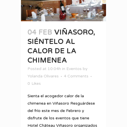
04 FEB
VIÑASORO,
SIÉNTELO AL
CALOR DE LA
CHIMENEA
Posted at 10:04h
in
Eventos
by
Yolanda Olivares
4 Comments
0
Likes
Sienta el acogedor calor de la
chimenea en Viñasoro Resguárdese
del frío este mes de Febrero y
disfrute de los eventos que tiene
Hotel Château Viñasoro organizados