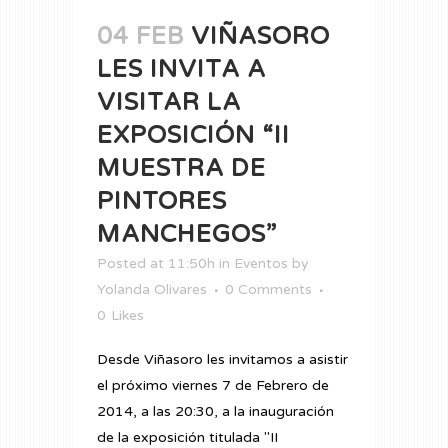
04 FEB
VIÑASORO
LES INVITA A
VISITAR LA
EXPOSICIÓN “II
MUESTRA DE
PINTORES
MANCHEGOS”
Posted at 11:50h
in
Eventos
by
Yolanda Olivares
0 Comments
0
Likes
Desde Viñasoro les invitamos a asistir
el próximo viernes 7 de Febrero de
2014, a las 20:30, a la inauguración
de la exposición titulada "II