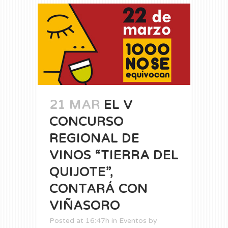
21 MAR
EL V
CONCURSO
REGIONAL DE
VINOS “TIERRA DEL
QUIJOTE”,
CONTARÁ CON
VIÑASORO
Posted at 16:47h
in
Eventos
by