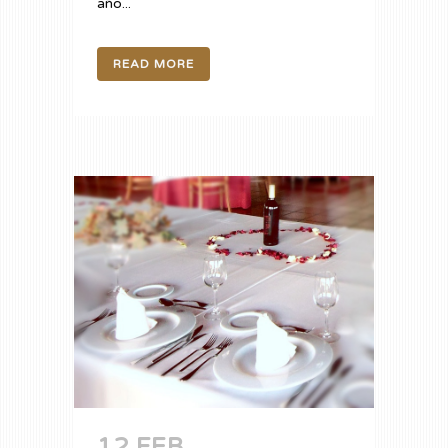
año...
READ MORE
12 FEB