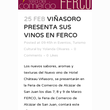
25 FEB
VIÑASORO
PRESENTA SUS
VINOS EN FERCO
Posted at 09:45h
in
Eventos
,
Turismo
Cultural
by
Yolanda Olivares
0
Comments
0
Likes
Los nuevos sabores, aromas y
texturas del Nuevo vino de Hotel
Château Viñasoro, se presentarán en
la Feria de Comercio de Alcázar de
San Juan los días 7, 8 y 9 de Marzo.
FERCO, la Feria de Comercio de
Alcázar de San Juan, contará este