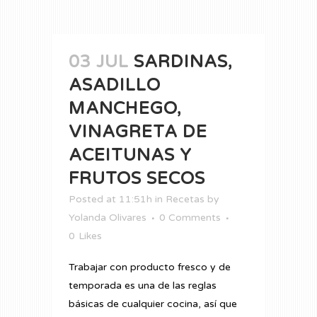
03 JUL
SARDINAS,
ASADILLO
MANCHEGO,
VINAGRETA DE
ACEITUNAS Y
FRUTOS SECOS
Posted at 11:51h
in
Recetas
by
Yolanda Olivares
0 Comments
0
Likes
Trabajar con producto fresco y de
temporada es una de las reglas
básicas de cualquier cocina, así que