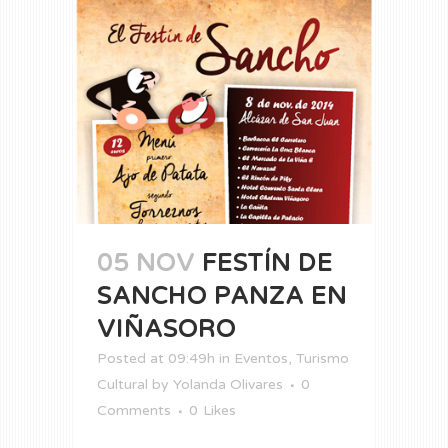
05 NOV
FESTÍN DE
SANCHO PANZA EN
VIÑASORO
Posted at 09:49h
in
Eventos
,
Turismo
Cultural
by
Yolanda Olivares
0
Comments
0
Likes