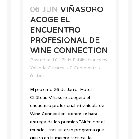
06 JUN
VIÑASORO
ACOGE EL
ENCUENTRO
PROFESIONAL DE
WINE CONNECTION
Posted at 10:17h
in
Publicaciones
by
Yolanda Olivares
0 Comments
0
Likes
El próximo 26 de Junio, Hotel
Château Viñasoro acogerá el
encuentro profesional vitivinícola de
Wine Connection, donde se hará
entrega de los premios "Airén por el
mundo", tras un gran programa que
guiará en la mejora técnica, la