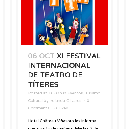
06 OCT
XI FESTIVAL
INTERNACIONAL
DE TEATRO DE
TÍTERES
Posted at 16:03h
in
Eventos
,
Turismo
Cultural
by
Yolanda Olivares
0
Comments
0
Likes
Hotel Château Viñasoro les informa
que a partir de mañana, Martes 7 de