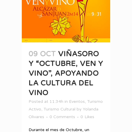
09 OCT
VIÑASORO
Y “OCTUBRE, VEN Y
VINO”, APOYANDO
LA CULTURA DEL
VINO
Posted at 11:34h
in
Eventos
,
Turismo
Activo
,
Turismo Cultural
by
Yolanda
Olivares
0 Comments
0
Likes
Durante el mes de Octubre, un