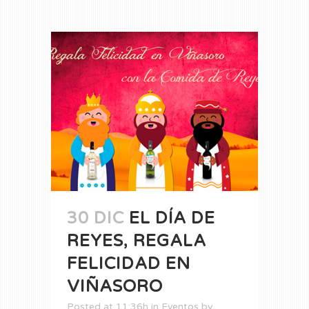
30 DIC
EL DÍA DE
REYES, REGALA
FELICIDAD EN
VIÑASORO
Posted at 11:36h
in
Eventos
by