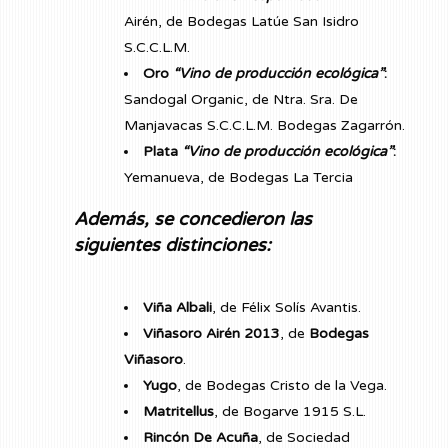
Airén, de Bodegas Latúe San Isidro
S.C.C.L.M.
Oro
“Vino de producción ecológica”
:
Sandogal Organic, de Ntra. Sra. De
Manjavacas S.C.C.L.M. Bodegas Zagarrón.
Plata
“Vino de producción ecológica”
:
Yemanueva, de Bodegas La Tercia
Además, se concedieron las
siguientes distinciones:
Viña Albali
, de Félix Solís Avantis.
Viñasoro Airén 2013
, de
Bodegas
Viñasoro
.
Yugo
, de Bodegas Cristo de la Vega.
Matritellus
, de Bogarve 1915 S.L.
Rincón De Acuña
, de Sociedad