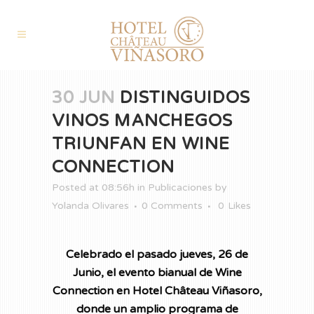
30 JUN
DISTINGUIDOS
VINOS MANCHEGOS
TRIUNFAN EN WINE
CONNECTION
Posted at 08:56h
in
Publicaciones
by
Yolanda Olivares
0 Comments
0
Likes
Celebrado el pasado jueves, 26 de
Junio, el evento bianual de Wine
Connection en Hotel Château Viñasoro,
donde un amplio programa de