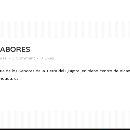
SABORES
ares
1 Comment
0
Likes
ria de los Sabores de la Tierra del Quijote, en pleno centro de Alcá
dada, es...