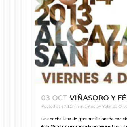
03 OCT
VIÑASORO Y FÉ
Posted at 07:11h
in
Eventos
by
Yolanda Oliv
Una noche llena de glamour fusionada con eleg
4 de Octubre se celebra la primera edición de