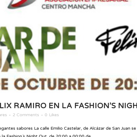
LIX RAMIRO EN LA FASHION’S NIG
ares
2 Comments
0
Likes
antes sabores La calle Emilio Castelar, de Alcázar de San Juan se 
 la Fashion´s Night Out, de 20:00 a 00:00 de...