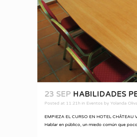
23 SEP
HABILIDADES P
Posted at 11:21h
in
Eventos
by
Yolanda Oliv
EMPIEZA EL CURSO EN HOTEL CHÂTEAU VIÑASOR
Hablar en público, un miedo común que poco s