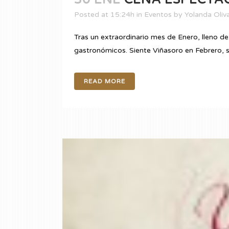
Posted at 15:24h
in
Eventos
by
Yolanda Oliv
Tras un extraordinario mes de Enero, lleno d
gastronómicos. Siente Viñasoro en Febrero, si
READ MORE