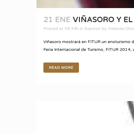
21 ENE
VIÑASORO Y EL
Posted at 09:34h
in
Eventos
by
Yolanda Oliv
Viñasoro mostrará en FITUR un enoturismo de 
Feria Internacional de Turismo, FITUR 2014, un
READ MORE