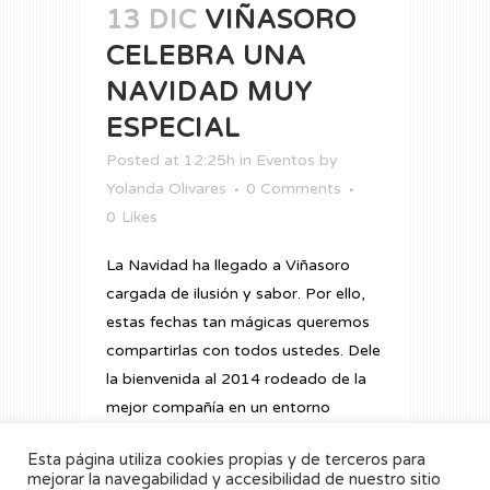
13 DIC
VIÑASORO
CELEBRA UNA
NAVIDAD MUY
ESPECIAL
Posted at 12:25h
in
Eventos
by
Yolanda Olivares
0 Comments
0
Likes
La Navidad ha llegado a Viñasoro
cargada de ilusión y sabor. Por ello,
estas fechas tan mágicas queremos
compartirlas con todos ustedes. Dele
la bienvenida al 2014 rodeado de la
mejor compañía en un entorno
mágico. Disfrute esta Nochevieja en
Esta página utiliza cookies propias y de terceros para
Viñasoro. Su exquisita gastronomía y
mejorar la navegabilidad y accesibilidad de nuestro sitio