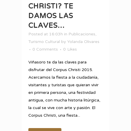
CHRISTI? TE
DAMOS LAS
CLAVES…
Posted at 16:03h
in
Publicaciones
,
Turismo Cultural
by
Yolanda Olivares
0 Comments
0
Likes
Viñasoro te da las claves para
disfrutar del Corpus Christi 2015.
Acercamos la fiesta a la ciudadanía,
visitantes y turistas que quieran vivir
en primera persona, una festividad
antigua, con mucha historia litúrgica,
la cual se vive con arte y pasión. El
Corpus Christi, una fiesta...