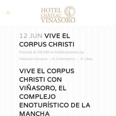
12 JUN
VIVE EL
CORPUS CHRISTI
Posted at 08:09h
in
Publicaciones
by
Yolanda Olivares
0 Comments
0
Likes
VIVE EL CORPUS
CHRISTI CON
VIÑASORO, EL
COMPLEJO
ENOTURÍSTICO DE LA
MANCHA