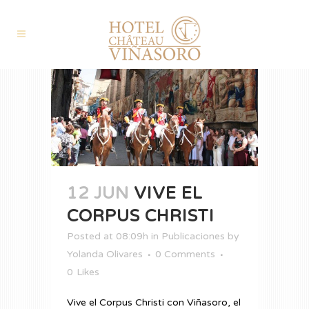
12 JUN
VIVE EL
CORPUS CHRISTI
Posted at 08:09h
in
Publicaciones
by
Yolanda Olivares
0 Comments
0
Likes
Vive el Corpus Christi con Viñasoro, el