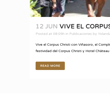
12 JUN
VIVE EL CORPUS
Posted at 08:09h
in
Publicaciones
by
Yolanda
Vive el Corpus Christi con Viñasoro, el Com
festividad del Corpus Christi y Hotel Château
READ MORE