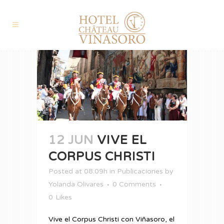
12 JUN
VIVE EL
CORPUS CHRISTI
Posted at 08:09h
in
Publicaciones
by
Yolanda Olivares
0 Comments
0
Likes
Vive el Corpus Christi con Viñasoro, el