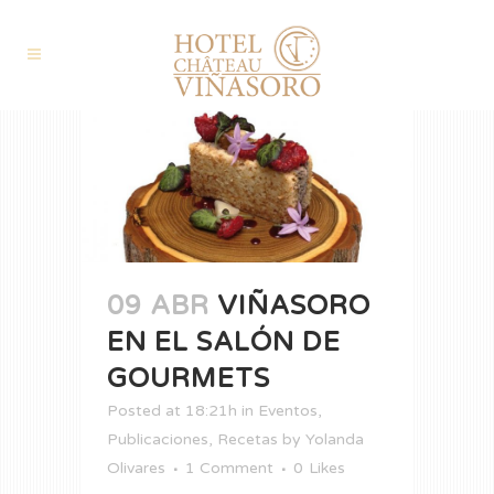
09 ABR
VIÑASORO
EN EL SALÓN DE
GOURMETS
Posted at 18:21h
in
Eventos
,
Publicaciones
,
Recetas
by
Yolanda
Olivares
1 Comment
0
Likes