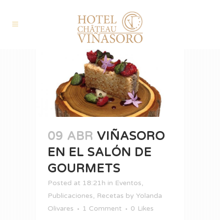
09 ABR
VIÑASORO
EN EL SALÓN DE
GOURMETS
Posted at 18:21h
in
Eventos
,
Publicaciones
,
Recetas
by
Yolanda
Olivares
1 Comment
0
Likes