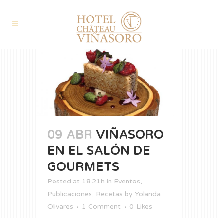
09 ABR
VIÑASORO
EN EL SALÓN DE
GOURMETS
Posted at 18:21h
in
Eventos
,
Publicaciones
,
Recetas
by
Yolanda
Olivares
1 Comment
0
Likes