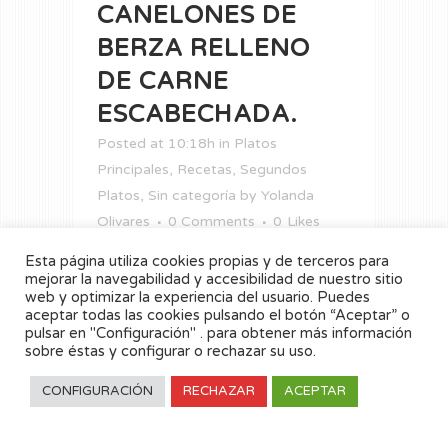
CANELONES DE
BERZA RELLENO
DE CARNE
ESCABECHADA.
Posted at 10:18h
in
Platos
Principales
,
Recetas
,
Segundos
Platos
,
Sin categoría
by
Yolanda
Olivares
0 Comments
0
Likes
Esta página utiliza cookies propias y de terceros para
Os presentamos una
receta
muy
mejorar la navegabilidad y accesibilidad de nuestro sitio
especial para cocinar los canelones:
web y optimizar la experiencia del usuario. Puedes
aceptar todas las cookies pulsando el botón “Aceptar” o
pulsar en "Configuración" . para obtener más información
sobre éstas y configurar o rechazar su uso.
READ MORE
CONFIGURACIÓN
RECHAZAR
ACEPTAR