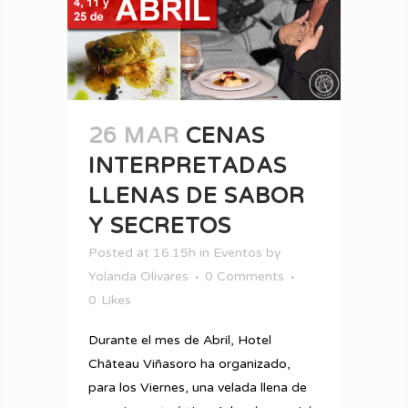
26 MAR
CENAS
INTERPRETADAS
LLENAS DE SABOR
Y SECRETOS
Posted at 16:15h
in
Eventos
by
Yolanda Olivares
0 Comments
0
Likes
Durante el mes de Abril, Hotel
Château Viñasoro ha organizado,
para los Viernes, una velada llena de