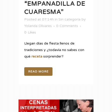
“EMPANADILLA DE
CUARESMA”
Posted at 07:14h
in
Sin categoría
by
Yolanda Olivares
0 Comments
0
Likes
Llegan días de fiesta llenos de
tradiciones y ¿todavía no sabes con
qué
receta
sorprender?
READ MORE