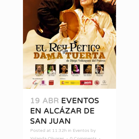
19 ABR
EVENTOS
EN ALCÁZAR DE
SAN JUAN
Posted at 11:32h
in
Eventos
by
Yolanda Olivares
0 Comments