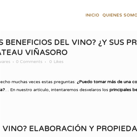
INICIO
QUIENES SOM
 BENEFICIOS DEL VINO? ¿Y SUS PR
ÂTEAU VIÑASORO
vares
0 Comments
0
Likes
 hecho muchas veces estas preguntas:
¿Puedo tomar más de una cop
ía?
… En nuestro artículo, intentaremos desvelaros los
principales b
 VINO? ELABORACIÓN Y PROPIEDA