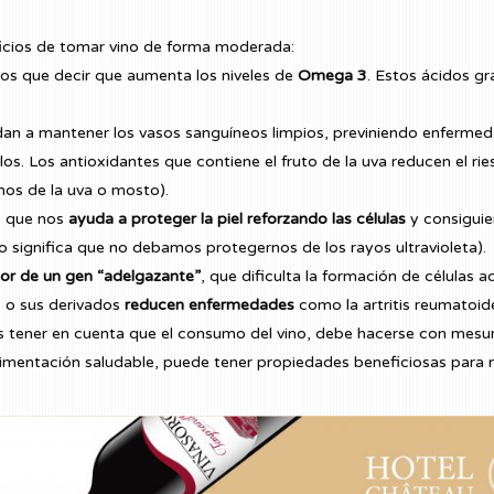
ficios de tomar vino de forma moderada:
os que decir que aumenta los niveles de
Omega 3
. Estos ácidos gr
dan a mantener los vasos sanguíneos limpios, previniendo enfermeda
s. Los antioxidantes que contiene el fruto de la uva reducen el rie
os de la uva o mosto).
s, que nos
ayuda a proteger la piel reforzando las células
y consiguie
no significa que no debamos protegernos de los rayos ultravioleta).
or de un gen “adelgazante”
, que dificulta la formación de células 
o o sus derivados
reducen enfermedades
como la artritis reumatoide 
s tener en cuenta que el consumo del vino, debe hacerse con mesu
limentación saludable, puede tener propiedades beneficiosas para 