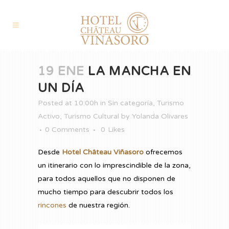
19 ENE
LA MANCHA EN
UN DÍA
Posted at 10:00h
in
Sin categoría
,
Turismo
Activo
,
Turismo Cultural
by
Yolanda Olivares
0 Comments
0
Likes
Desde
Hotel Château Viñasoro
ofrecemos
un itinerario con lo imprescindible de la zona,
para todos aquellos que no disponen de
mucho tiempo para descubrir todos los
rincones
de nuestra región.