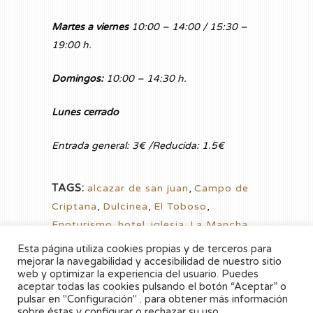
Martes a viernes
10:00 – 14:00 / 15:30 –
19:00 h.
Domingos:
10:00 – 14:30 h.
Lunes cerrado
Entrada general: 3€ /Reducida: 1.5€
TAGS:
alcazar de san juan
,
Campo de
Criptana
,
Dulcinea
,
El Toboso
,
Enoturismo
,
hotel
,
iglesia
,
La Mancha
,
Molinos
,
Quijote
,
Restaurante
,
viñasoro
Esta página utiliza cookies propias y de terceros para
mejorar la navegabilidad y accesibilidad de nuestro sitio
web y optimizar la experiencia del usuario. Puedes
Sorry, the comment form is closed at this
aceptar todas las cookies pulsando el botón “Aceptar” o
time.
pulsar en "Configuración" . para obtener más información
sobre éstas y configurar o rechazar su uso.