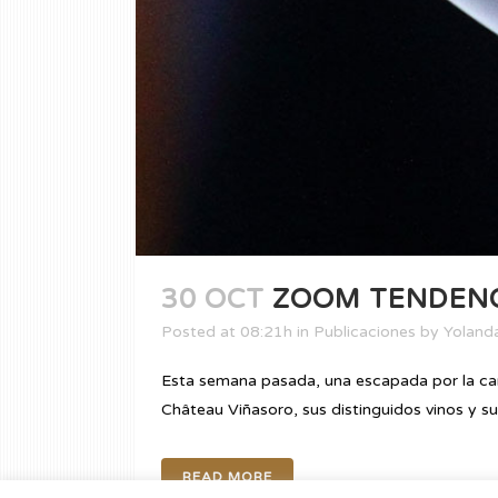
30 OCT
ZOOM TENDENC
Posted at 08:21h
in
Publicaciones
by
Yolanda
Esta semana pasada, una escapada por la ca
Château Viñasoro, sus distinguidos vinos y su 
READ MORE