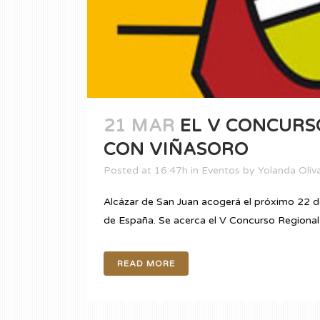
21 MAR
EL V CONCURS
CON VIÑASORO
Posted at 16:47h
in
Eventos
by
Yolanda Oliv
Alcázar de San Juan acogerá el próximo 22 de
de España. Se acerca el V Concurso Regional de
READ MORE