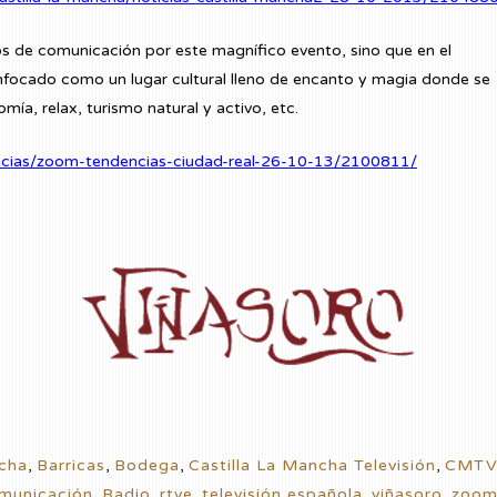
s de comunicación por este magnífico evento, sino que en el
ocado como un lugar cultural lleno de encanto y magia donde se
mía, relax, turismo natural y activo, etc.
encias/zoom-tendencias-ciudad-real-26-10-13/2100811/
ncha
,
Barricas
,
Bodega
,
Castilla La Mancha Televisión
,
CMT
municación
,
Radio
,
rtve
,
televisión española
,
viñasoro
,
zoom