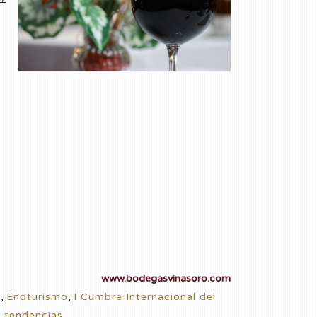
www.bodegasvinasoro.com
V
,
Enoturismo
,
I Cumbre Internacional del
 tendencias