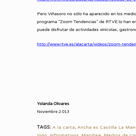
Pero Viñasoro no sólo ha aparecido en los medio
programa “Zoom Tendencias” de RTVE lo han enf
puede disfrutar de actividades vinícolas, gastrono
http://www.rtve.es/alacarta/videos/zoom-tend
Yolanda Olivares
Noviembre 2.013
TAGS:
A la carta
,
Ancha es Castilla La Ma
Vino
,
Informativos
,
Maridaje
,
Medios de co