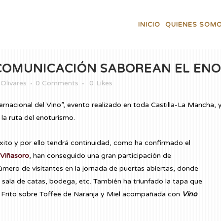
INICIO
QUIENES SOM
COMUNICACIÓN SABOREAN EL EN
Olivares
0 Comments
0
Likes
ernacional del Vino”, evento realizado en toda Castilla-La Mancha,
la ruta del enoturismo.
éxito y por ello tendrá continuidad, como ha confirmado el
Viñasoro
, han conseguido una gran participación de
úmero de visitantes en la jornada de puertas abiertas, donde
s, sala de catas, bodega, etc. También ha triunfado la tapa que
ra Frito sobre Toffee de Naranja y Miel acompañada con
Vino