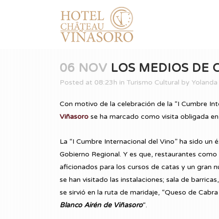
06 NOV
LOS MEDIOS DE 
Posted at 08:23h
in
Turismo Cultural
by
Yolanda 
Con motivo de la celebración de la “I Cumbre Int
Viñasoro
se ha marcado como visita obligada en 
La “I Cumbre Internacional del Vino” ha sido un 
Gobierno Regional. Y es que, restaurantes como
aficionados para los cursos de catas y un gran n
se han visitado las instalaciones; sala de barrica
se sirvió en la ruta de maridaje, “Queso de Cab
Blanco Airén de Viñasoro
“.