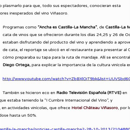
o plasmarlo para que, todo sus espectadores, conocieran esta
res inesperados del vino Viñasoro.
Programas como
“Ancha es Castilla-La Mancha”
, de
Castilla-La 
cata de vinos que se ofrecieron durante los días 24,25 y 26 de O
estaban disfrutando del producto del vino y aprendiendo a aprovec
de cata, el reportaje se ubicó en el restaurante para presentar al
cómo preparaba su tapa para la ruta de maridaje. Allí se encontra
Diego Ortega,
para explicar la importancia de la cultura vinícola
http://www.youtube.com/watch?v=ZbBXlOiT9bk&list=UUVSbd
También se hicieron eco en
Radio Televisión Española (RTVE)
en
 que estaba teniendo la “I Cumbre Internacional del Vino”, y
 en actividades vinícolas, que ofrece
Hotel Château Viñasoro
, por l
ndose hasta un 50%.
-castilla-la-mancha/noticias-castilla-mancha2-28-10-2013/210488