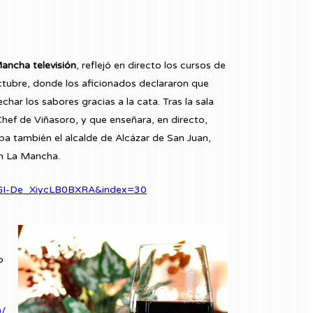
Mancha televisión
, reflejó en directo los cursos de
ctubre, donde los aficionados declararon que
har los sabores gracias a la cata. Tras la sala
 Chef de Viñasoro, y que enseñara, en directo,
ba también el alcalde de Alcázar de San Juan,
 en La Mancha.
6GI-De_XiycLB0BXRA&index=30
o
0/